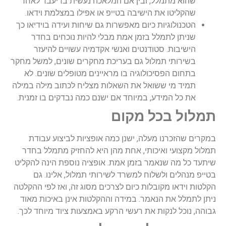
שהוא מתמלל, ובין אם המלאכה נעשית בדיעבד לאחר
שהקליטו את הישיבה בטייפ או אפילו במצלמת וידאו.
הטכנולוגיות כיום מאפשרות גם שיחות ועידה בוידיאו כך
שניתן לתמלל בזמן אמת מבלי להיות נוכחים בחדר
הישיבות. סטודנטים ואנשי אקדמיה עשויים להיעזר
בשירותי תמלול גם בעריכת מחקרים שונים, למשל מחקר
בתחום הפסיכולוגיה בו מראיינים מטופלים שונים. לא
תמיד מי ששואל את השאלות מצליח לכתוב מילה במילה
את כל המידע, במיוחד אם ישנם כמה נבדקים בו זמנית.
תמלול בכל מקום
במקרים שהזכרנו מעלה, ישנן כמה אופציות לביצוע עבודת
תמלול מקצועי ואיכותי, אחת מהן היא להחזיק מתמלל בחדר
שיתעד כל מה שנאמר בזמן אמת. אופציה נוספת הינה להקליט
בטייפ מנהלים ולשלוח למשרד לשירותי תמלול, אלינו. גם
הקלטות וידאו מקובלות כיום לצרכים מסוג זה, ואז לפי ההקלטה
ניתן לתמלל את הנאמר. במידה וההקלטות אינן באיכות מאוד
גבוהה, נוכל לנקות את רעשי הרקע באמצעות ציוד מיוחד לכך.