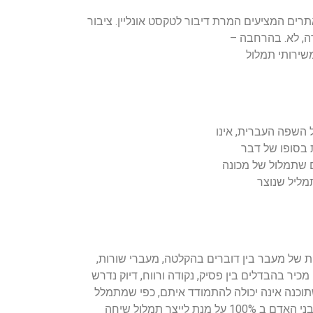
ים המציעים המרת דיבור לטקסט אונליין. ציבור
, לא. בהרחבה –
משירותי תמלול
ל השפה העברית, אינו
 בסופו של דבר
 שתמלול של מכונה
מפתרון אוטומטי שיוכל לשמש אותנו כראוי, נכון להיום רק 40% מתוך תמליל שנוצר
ת של מעבר בין דוברים בהקלטה, מעברי שורות,
כיר בהבדלים בין פסיק, נקודה ורווח, דיוק נדרש
וכנה אינה יכולה להתמודד איתם, כפי שמתמלל
אוטומטיות לעולם (כנראה) לא יוכלו להבין את בני האדם ב 100% על מנת לייצר תמלול שיחה