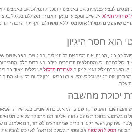
 מנסים לבצע עצמאית, אם באמצעות תוכנות תמלול, אם באמצעות אתר
 שירותי תמלול
אנושיים ומקצועיים, אך האם זה
משתלם בכלל? בקצרה
זיים שהופכים תמלול אוטומטי ללא משתלם
, ואף יקר הרבה יותר 
 כרובוט, מכונה. אינו מכיר את כל המילים, הביטויים והפרשנויות ש
יד יכול להבחין כשמתחלפים הדוברים וכיו"ב. העובדות הללו מתרגמות
ו שימוש כבתמליל נאמן למקור.
לעבודת תמלול
יש כללים מאוד ברורים
לעולם לא יוכל לעמוד בהם. אנו רחוקים שנים רבות 
תועלת.
אש והמחשבה האנושית, השפה, והניואנסים הלשוניים בכל שיחה. שגיאו
לים בשימוש בתוכנות מהסוג הזה. אלגוריתם מתפקד על אוטומט ואינו מ
לטה. שתיקה, רעשי רקע ודוברים שמתפרצים לשיחה, הם אלמנטים שת
 תוכנות
תמלול הקלטות