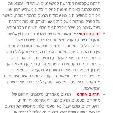
תרגום טקסטים הנדרשת למשפנטים ועורכי דין, ימצא את
דרכו לכתוב באיכות נאמנה למקור ובדיוק משביע רצון. אנו
מכירים בחשיבות ביצוע עבודות תרגום ברמה גבוהה, וכאשר
על הפרק עומדות משקולות מאזני הצדק, האיכות מדברת
בעד עצמה, כל מילה מקבלת את מלוא תשומת הלב והידע.
תרגום רפואי
– תרגום טקסטים במדינה בה קיבוץ גלויות
טמון בבסיסה, מקבל חשיבות בלתי מתפשרת כאשר
נדרשים להבין טקסטים בתחום הרפואה, תחום בו להבנה
אין הזדמנות שניה. בטקסט.דוט.קום נשמח לספק לכל דורש
שירותי תרגום רפואי לאנגלית, רוסית וערבית, ואם נדרש
שירות תרגום טקסטים בשפות אחרות, גם להן תמצאו כאן
פתרון. מסמכים רפואיים וחוות דעת מקצועיות, מאמרים
מדעיים ומחקרים, תוצאות בדיקות, ועדות רפואיות ועוד, צוות
מתרגמים בעל ניסיון מקצועי יספק כל טקסט רפואי בשפה
המתאימה.
תרגום אקדמי
– תרגום מאמרים, סיכומים, תרגום של
מחקרים ופטנטים, תרגום עבודות אקדמאיות, תזות,
ודוקטורטים, כולם יקבלו כאן מענה בלתי מתפשר של תרגום
מקצועי בשפה שתתבקש. תרגום מאנגלית לעברית או