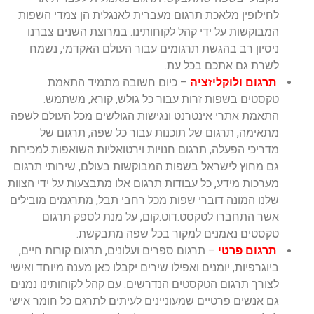
לחילופין מלאכת תרגום מעברית לאנגלית הן צמדי השפות
המבוקשות על ידי קהל לקוחותינו. במרוצת השנים צברנו
ניסיון רב בהגשת תרגומים עבור העולם האקדמי, נשמח
לשרת גם אתכם בכל עת.
תרגום ולוקליזציה
– כיום חשובה מתמיד התאמת
טקסטים בשפות זרות עבור כל גולש, קורא, משתמש.
התאמת אתרי אינטרנט ונגישות הגולשים מכל העולם לשפה
מתאימה, תרגום של תוכנות עבור כל שפה, תרגום של
מדריכי הפעלה, תרגום חנויות וירטואליות השואפות למכירות
גם מחוץ לישראל בשפות המבוקשות בעולם, שירותי תרגום
מערכות מידע, כל עבודות תרגום אלו מתבצעות על ידי הצוות
שלנו המונה דוברי שפות מכל רחבי תבל, מתרגמים מובילים
אשר התחברו לטקסט.דוט.קום, על מנת לספק תרגום
טקסטים נאמנים למקור בכל שפה מתבקשת.
תרגום פרטי
– תרגום ספרים ועלונים, תרגום קורות חיים,
ביוגרפיות, יומנים ואפילו שירים יקבלו כאן מענה מיוחד ואישי
לצורך תרגום הטקסטים הנדרשים. עם קהל לקוחותינו נמנים
גם אנשים פרטיים שמעוניינים לעיתים לתרגם כל חומר אישי