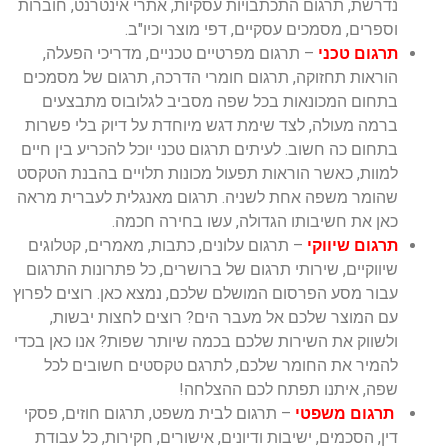
נדרשת, תרגום התכתבויות עסקיות, אתרי אינטרנט, חוברות
וספרים, מסמכים עסקיים, דפי מוצר וכיו"ב.
תרגום טכני
– תרגום מפרטיים טכניים, מדריכי הפעלה,
הוראות תחזוקה, תרגום חומרי הדרכה, תרגום של מסמכים
בתחום המכונאות בכל שפה מסביב לגלובוס מתבצעים
ברמה מעולה, לצד שימת דגש מיוחדת על דיוק בלי פשרות
בתחום כה חשוב. לעיתים תרגום טכני יוכל להכריע בין חיים
למוות, כאשר הוראות תפעול מכונות תלויים בהבנת הטקסט
שהומר משפה אחת לשניה. תרגום מאנגלית לעברית מראה
כאן את חשיבותו הגדולה, עשו בחירה חכמה.
תרגום שיווקי
– תרגום עלונים, כתבות, מאמרים, קטלוגים
שיווקיים, שירותי תרגום של ברושרים, כל פתרונות התרגום
עבור מסע הפרסום המושלם שלכם, נמצא כאן. רוצים לפרוץ
עם המוצר שלכם אל מעבר הים? רוצים לחצות יבשות,
ולשווק את השירות שלכם בכמה שיותר שפות? אנו כאן בכדי
להמיר את החומר שלכם, לתרגם טקסטים חשובים לכל
שפה, איתנו תפתח לכם ההצלחה!
תרגום משפטי
– תרגום לבית משפט, תרגום חוזים, פסקי
דין, הסכמים, ישיבות ודיונים, אישורים, חקירות, כל עבודת