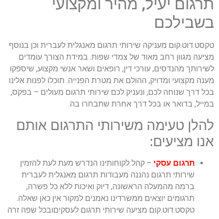
תרגום יעיל, מהיר ומקצועי
בשבילכם
טקסט.דוט.קום מעניקה שירותי תרגום מאנגלית לעברית וכן בנוסף
מציעה מגוון רחב מאוד של צמדי שפות. במידת הצורך עומדים
לשירותך מהנדסים, עורכי דין, רופאים ושאר אנשי מקצוע, שיספקו
מענה מקצועי ומדויק, ההולם את מטרת הפנייה. תוכלו לפנות אלינו
בכל דרך שנוחה לכם, ונעניק לכם שירותי תרגום מעולים – בפקס,
במייל, בדואר או בכל דרך אחרת שתבחרו בה.
להלן טעימה משירותי התרגום אותם
אנו מציעים:
תרגום עסקי
– קהל לקוחותינו הנדרש מעת לעת להזמין
שירותי תרגום נהננה מעבודות תרגום מאנגלית לעברית
ברמה מהמעלה הראשונה, דיוק ואיכות ללא כל פשרה,
תרגומים יוצאים ממשרדינו נאמנים למקור אין כאן שאלה.
טקסט.דוט.קום מציעה שירותי תרגום לעסקיםובכל שפה זרה