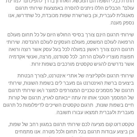
התרת כבלי השפה הם המכשול האחרון בדרך להפיכתנו "למדינת
עולם". הכבלים הללו ניתנים להסרה באמצעות שירותי תרגום
מאנגלית לעברית, וכן בשרשרת שפות מכובדת, כל שתדרשו, אנו
נספק מענה.
שירותי תרגום הינם צורך בסיסי החולש היום על כל תחום מעולם
הרפואה לעולם המשפט, מעולם העסקים לעולם ההנדסה. שירותי
תרגום הינם צורך ראשון במעלה לכל בעל עסק אשר רוצה ורואה
תפוצת מוצריו לעולם הרחב. לכל סטודנט, מרצה, ואנשי אקדמיה
אשר נדרשים להגיש טקסטים מורכבים בשפות זרות.
שירותי תרגום ולוקליזציה של אתרי אינטרנט, לצורך הבטחת
ביצועים ברשת האינטרנט גם מעבר לים בשפות השונות, שירותי
תרגום של מסמכים טכניים המצורפים למוצר ו/או שירותי תרגום
של המסמך הטכני אותו זה עתה ייבאתם לארץ, תרגום של קורות
חיים בשפות שונות, תרגום טקסטים השייכים לדיפלומות כל תרגום
מעברית ולעברית תמצאו עבורו תשובה.
טקסט.דוט.קום מציעה לכם שירותי תרגום במגוון רחב של שפות,
וכן ביצוע עבודות תרגום בכל תחום ולכל מטרה. אנו מתמחים